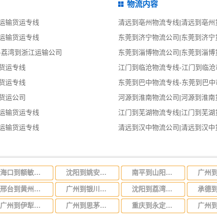
物流内容
运输货运专线
清远到亳州物流专线|清远到亳州
运输货运专线
东莞到济宁物流公司|东莞到济宁
-荔湾到浙江运输公司
东莞到淄博物流公司|东莞到淄博
货运专线
江门到临沧物流专线-江门到临沧
货运专线
东莞到巴中物流专线-东莞到巴中
货运公司
河源到淮南物流公司|河源到淮南
运输货运专线
江门到芜湖物流专线|江门到芜湖
运输货运专线
清远到汉中物流公司|清远到汉中
海口到额敏物流公司-货运专线全境闪送「安全高效」
沈阳到姚安物流公司-货运专线全境直达「价格透明」
南平到山阳区物流公司-货运专线价格优惠「专业可靠」
邢台到黄州区物流公司-货运专线实时监控「上门提货」
广州到银川物流专线，广州到宁夏银川货运公司
沈阳到荔湾区物流公司-货运专线多长时间「不随意加价」
广州到伊犁物流专线，广州到新疆伊犁货运公司
广州到思茅物流公司，广州至思茅货运专线，运输公司电话
重庆到永定区物流公司-货运专线准时到货「运费多少」