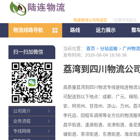
陆连物流公司欢迎您
（全国专线直达
物流线路导航
路线
运力展示
整
当前位置：
首页
>
分站运输
>
广州物流
扫一扫加微信
发布时间：2026-08-04 18:56:36
荔湾到四川物流公司
高质量荔湾到四川物流专线是陆连物流
可配送到以下地点：成都、广元、绵阳
安、阿坝州、甘孜州、凉山、万州。荔
公司简介
李托运、回程车调用等全方位的物流服务
业务流程
昌华街道、逢源街道、龙津街道、金花
专线网络
塘街道、茶滘街道、东漖街道、海龙街