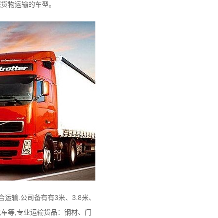
您货物运输的车型。
输.公司备有有3米、3.8米、
面包车等,专业运输货品：钢材、门