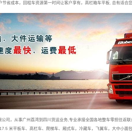
节省成本，回程车资源第一时间让客户享有，高栏箱车平板, 总有适合
公司，从事广州荔湾到四川货运业务,专业承接全国各地整车零担往返联合运
3.7米、17.5 米平板车、高栏车、爬梯车、厢式车，冷藏车，飞翼车，大中小