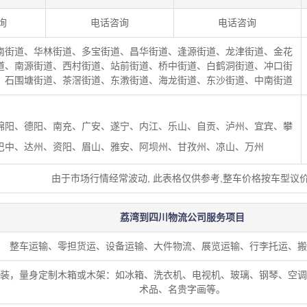
询
电话咨询
电话咨询
南街道、华林街道、多宝街道、昌华街道、逢源街道、龙津街道、金花
道、南源街道、西村街道、站前街道、桥中街道、白鹤洞街道、冲口街
、石围塘街道、茶滘街道、东漖街道、海龙街道、东沙街道、中南街道
绵阳、德阳、南充、广安、遂宁、内江、乐山、自贡、泸州、宜宾、攀
巴中、达州、资阳、眉山、雅安、阿坝州、甘孜州、凉山、万州
由于市场行情经常波动, 此表格仅供参考,整车价格按车型议
荔湾到四川物流公司服务项目
整车运输、零担货运、设备运输、大件物流、展览运输、行李托运、搬
装，量身定制木箱或木架：如冰箱、洗衣机、电视机、玻璃、钢琴、空调
术品、名贵字画等。