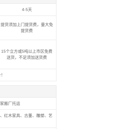
4-5天
提货须加上门提货费，量大免
提货费
15个立方或5吨以上市区免费
送货，不足须加送货费
价！
家搬厂托运
、红木家具、古董、雕塑、艺