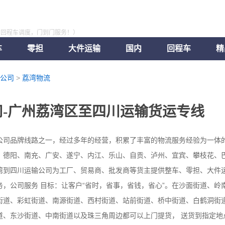
，回程车调度，门到门服务！）
车
零担
大件运输
国内
回程车
精
公司
>
荔湾物流
-广州荔湾区至四川运输货运专线
公司品牌线路之一，经过多年的经营，积累了丰富的物流服务经验为一体
、德阳、南充、广安、遂宁、内江、乐山、自贡、泸州、宜宾、攀枝花、
湾到四川运输公司为工厂、贸易商、批发商等货主提供整车、零担、大件
，公司服务 目标：让客户“省时，省事，省钱，省心”。在沙面街道、岭
街道、彩虹街道、南源街道、西村街道、站前街道、桥中街道、白鹤洞街
道、东沙街道、中南街道以及珠三角周边都可以上门提货， 送货到指定地