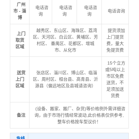
广州
电话咨
电话咨
电话咨
市 - 淄
电话咨询
询
询
询
博
越秀区、东山区、海珠区、荔湾
提货须加
上门
区、天河区、白云区、黄埔区、芳
上门提货
取货
村区、 番禺区、花都区、增城
费，量大
区域
市、从化市
免提货费
15个立方
或5吨以上
送货
张店区、淄川区、博山区、临淄
市区免费
上门
区、周村区、桓台县、高青县、沂
送货，不
区域
源县（偏远地区及县城请咨询）
足须加送
货费
(设备、搬家、搬厂、杂货)等价格例外需详细咨
备注
询，由于市场行情经常波动,此价格表仅供参考,
整车价格按车型议价！
专线