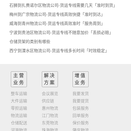
石狮到扎赉诺尔区物流公司-货运专线需要几天「准时到货」
梅州到广宗物流公司-货运专线高效快捷「准时到达」
威海到青州物流公司-货运专线高效准时「服务周到」
宁波到贵池区物流公司-货运专线不随意加价「丢损必赔」
仓储货架的类别有哪些
西宁到溧水区物流公司-货运专线多长时间「时效稳定」
主营
解决
增值
业务
方案
业务
整车运输
会议展览
我要发货
大件运输
供应链
我要提货
零担运输
惠州物流
包装服务
物流运输
江门物流
回单服务
仓储配送
东莞物流
保价服务
河源物流
珠海物流
肇庆物流