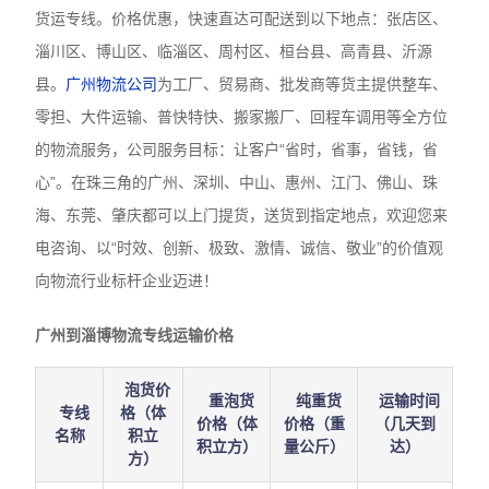
货运专线。价格优惠，快速直达可配送到以下地点：张店区、
淄川区、博山区、临淄区、周村区、桓台县、高青县、沂源
县。
广州物流公司
为工厂、贸易商、批发商等货主提供整车、
零担、大件运输、普快特快、搬家搬厂、回程车调用等全方位
的物流服务，公司服务目标：让客户“省时，省事，省钱，省
心”。在珠三角的广州、深圳、中山、惠州、江门、佛山、珠
海、东莞、肇庆都可以上门提货，送货到指定地点，欢迎您来
电咨询、以“时效、创新、极致、激情、诚信、敬业”的价值观
向物流行业标杆企业迈进！
广州到淄博物流专线运输价格
泡货价
重泡货
纯重货
运输时间
专线
格（体
价格（体
价格（重
（几天到
名称
积立
积立方）
量公斤）
达）
方）