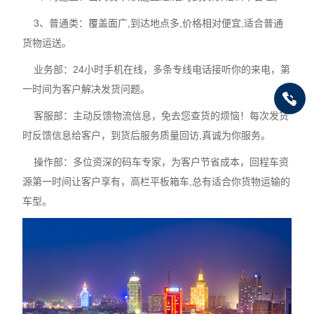
3、普通类：覆盖面广,到达地点多,价格相对便宜,适合普通
货物运送。
业务部：24小时手机在线，多条专线电话接听你的来电，第
一时间为客户解决发货问题。
客服部：主动反馈物流信息，免去您查货的烦恼！每次发货
时反馈信息给客户，到货后服务质量回访,真诚为你服务。
操作部：多位资深的码车专家，为客户节省成本，回程车资
源第一时间让客户享有，高栏平板箱车,总有适合你货物运输的
车型。