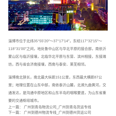
淄博市位于北纬35°55′20″～37°17′14″，东经117°32′15″～
118°31′00″之间，地处鲁中山区与华北平原的接合部，南依沂
蒙山区与临沂接壤，北临华北平原与东营、滨州相接，东接潍
坊，西与省会济南接壤，西南与泰安、莱芜相邻。
淄博南北狭长，南北最大纵距151公里，东西最大横距87公
里；地理位置在山东中部，南依泰沂山麓，北濒九曲黄河，交
通发达，是沟通中原地区和山东半岛的咽喉要道，为山东省重
要的交通枢纽城市。
上一篇：
广州到青岛物流公司_广州到青岛货运专线
下一篇：
广州到德州物流专线_广州到德州货运公司