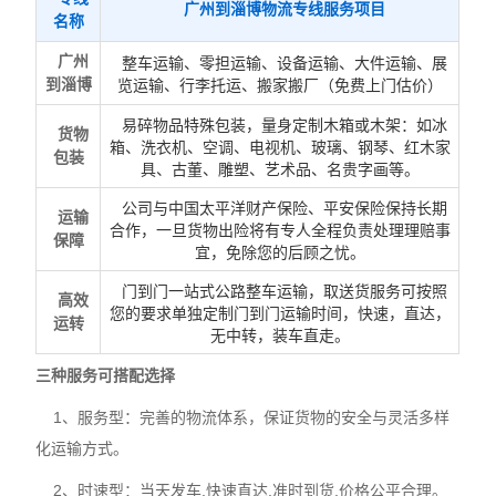
广州到淄博物流专线服务项目
名称
广州
整车运输、零担运输、设备运输、大件运输、展
到淄博
览运输、行李托运、搬家搬厂（免费上门估价）
易碎物品特殊包装，量身定制木箱或木架：如冰
货物
箱、洗衣机、空调、电视机、玻璃、钢琴、红木家
包装
具、古董、雕塑、艺术品、名贵字画等。
公司与中国太平洋财产保险、平安保险保持长期
运输
合作，一旦货物出险将有专人全程负责处理理赔事
保障
宜，免除您的后顾之忧。
门到门一站式公路整车运输，取送货服务可按照
高效
您的要求单独定制门到门运输时间，快速，直达，
运转
无中转，装车直走。
三种服务可搭配选择
1、服务型：完善的物流体系，保证货物的安全与灵活多样
化运输方式。
2、时速型：当天发车,快速直达,准时到货,价格公平合理。