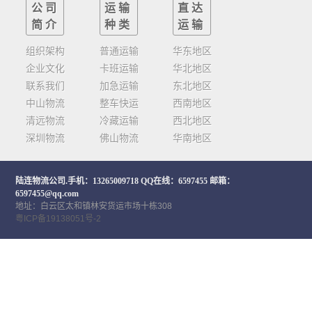
公司
运输
直达
简介
种类
运输
组织架构
普通运输
华东地区
企业文化
卡班运输
华北地区
联系我们
加急运输
东北地区
中山物流
整车快运
西南地区
清远物流
冷藏运输
西北地区
深圳物流
佛山物流
华南地区
陆连物流公司
.手机：13265009718 QQ在线：6597455 邮箱：
6597455@qq.com
地址：白云区太和镇林安货运市场十栋308
粤ICP备19138051号-2