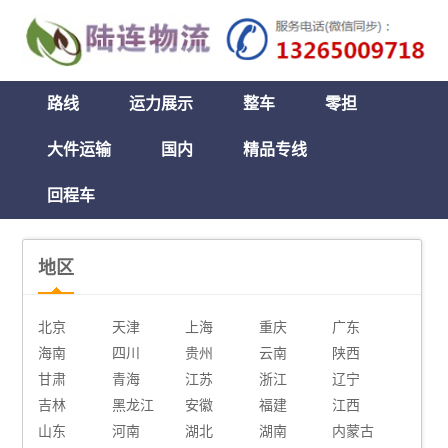
路线
运力展示
整车
零担
大件运输
国内
精品专线
回程车
地区
北京
天津
上海
重庆
广东
海南
四川
贵州
云南
陕西
甘肃
青海
江苏
浙江
辽宁
吉林
黑龙江
安徽
福建
江西
山东
河南
湖北
湖南
内蒙古