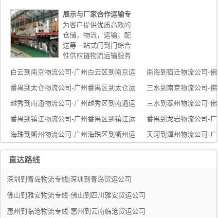
展示与厂家合作运输专
线直达
为客户提供优质高效的
仓储，物流，运输，配
送等一站式门到门综合
性供应链物流运输服务
白云到南京物流公司-广州白云区到南京运
南海到宿迁物流公司-
输货运专线
输货运专线
番禺到太仓物流公司-广州番禺区到太仓运
三水到南京物流公司-
输货运专线
输货运专线
越秀到南通物流公司-广州越秀区到南通运
三水到泰州物流公司-
输货运专线
输货运专线
番禺到镇江物流公司-广州番禺区到镇江运
番禺到龙岩物流公司-
输货运专线
输货运专线
海珠到衢州物流公司-广州海珠区到衢州运
天河到漳州物流公司-
输货运专线
货运专线
黄埔到宜兴物流公司-广州黄埔区到宜兴运
从化到金华物流公司-
直达路线
输货运专线
输货运专线
花都到莆田物流公司-广州花都区到莆田运
禅城到苍南物流公司-
深圳到青岛物流专线|深圳到青岛货运公司
输货运专线
输货运专线
番禺到厦门物流公司-广州番禺区到厦门运
海珠到嘉兴物流公司-
佛山到雅安物流专线-佛山到四川雅安货运公司
输货运专线
输货运专线
天河到东营物流公司-广州天河到东营运输
白云到苏州物流公司-
惠州到临沧物流专线-惠州到云南临沧货运公司
货运专线
输货运专线