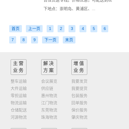
下地点：崇明岛、黄浦区、...
首页
上一页
1
2
3
4
5
6
7
8
9
下一页
末页
主营
解决
增值
业务
方案
业务
整车运输
会议展览
我要发货
大件运输
供应链
我要提货
零担运输
惠州物流
包装服务
物流运输
江门物流
回单服务
仓储配送
东莞物流
保价服务
河源物流
珠海物流
肇庆物流