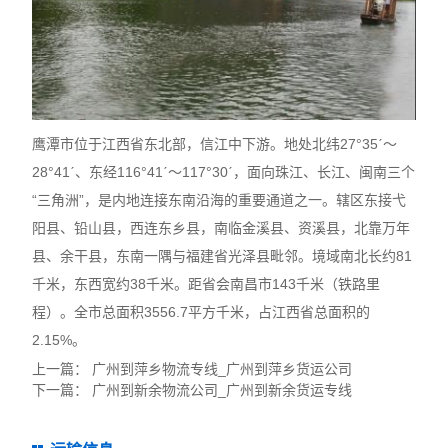
鹰潭市位于江西省东北部，信江中下游。地处北纬27°35ˊ～
28°41ˊ、东经116°41ˊ～117°30ˊ，面向珠江、长江、闽南三个
“三角洲”，是内地连接东南沿海的重要通道之一。辖区东接弋
阳县、铅山县，西连东乡县，南临金溪县、资溪县，北靠万年
县、余干县，东南一隅与福建省光泽县毗邻。境域南北长约81
千米，东西宽约38千米。距省会南昌市143千米（铁路里
程）。全市总面积3556.7平方千米，占江西省总面积的
2.15%。
上一篇：
广州到萍乡物流专线_广州到萍乡货运公司
下一篇：
广州到新余物流公司_广州到新余货运专线