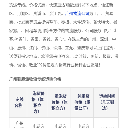
货运专线。价格优惠，快速直达可配送到以下地点：信江新
区、月湖区、贵溪市、余江县。
广州物流公司
为工厂、贸易
商、批发商等货主提供整车、零担、大件运输、普快特快、搬
家搬厂、回程车调用等全方位的物流服务，公司服务目标：让
客户“省时，省事，省钱，省心”。在珠三角的广州、深圳、中
山、惠州、江门、佛山、珠海、东莞、肇庆都可以上门提货，
送货到指定地点，欢迎您来电咨询、以“时效、创新、极致、激
情、诚信、敬业”的价值观向物流行业标杆企业迈进！
广州到鹰潭物流专线运输价格
泡货价
重泡货
纯重货
运输时间
专线
格（体
价格（体
价格（重
（几天到
名称
积立
积立方）
量公斤）
达）
方）
广州
电话咨
电话咨
电话咨