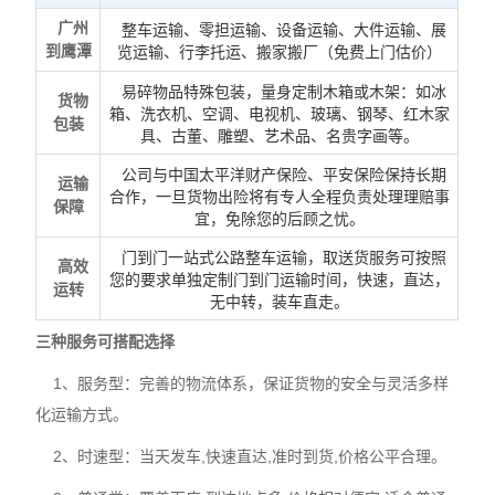
广州
整车运输、零担运输、设备运输、大件运输、展
到鹰潭
览运输、行李托运、搬家搬厂（免费上门估价）
易碎物品特殊包装，量身定制木箱或木架：如冰
货物
箱、洗衣机、空调、电视机、玻璃、钢琴、红木家
包装
具、古董、雕塑、艺术品、名贵字画等。
公司与中国太平洋财产保险、平安保险保持长期
运输
合作，一旦货物出险将有专人全程负责处理理赔事
保障
宜，免除您的后顾之忧。
门到门一站式公路整车运输，取送货服务可按照
高效
您的要求单独定制门到门运输时间，快速，直达，
运转
无中转，装车直走。
三种服务可搭配选择
1、服务型：完善的物流体系，保证货物的安全与灵活多样
化运输方式。
2、时速型：当天发车,快速直达,准时到货,价格公平合理。