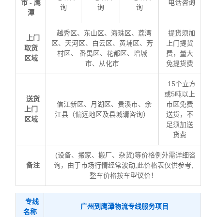
市 - 鹰
电话咨询
询
询
询
潭
越秀区、东山区、海珠区、荔湾
提货须加
上门
区、天河区、白云区、黄埔区、芳
上门提货
取货
村区、 番禺区、花都区、增城
费，量大
区域
市、从化市
免提货费
15个立方
或5吨以上
送货
信江新区、月湖区、贵溪市、余
市区免费
上门
江县（偏远地区及县城请咨询）
送货，不
区域
足须加送
货费
(设备、搬家、搬厂、杂货)等价格例外需详细咨
备注
询，由于市场行情经常波动,此价格表仅供参考,
整车价格按车型议价！
专线
广州到鹰潭物流专线服务项目
名称