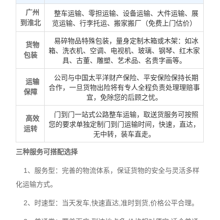
广州
整车运输、零担运输、设备运输、大件运输、展
到淮北
览运输、行李托运、搬家搬厂（免费上门估价）
易碎物品特殊包装，量身定制木箱或木架：如冰
货物
箱、洗衣机、空调、电视机、玻璃、钢琴、红木家
包装
具、古董、雕塑、艺术品、名贵字画等。
公司与中国太平洋财产保险、平安保险保持长期
运输
合作，一旦货物出险将有专人全程负责处理理赔事
保障
宜，免除您的后顾之忧。
门到门一站式公路整车运输，取送货服务可按照
高效
您的要求单独定制门到门运输时间，快速，直达，
运转
无中转，装车直走。
三种服务可搭配选择
1、服务型：完善的物流体系，保证货物的安全与灵活多样
化运输方式。
2、时速型：当天发车,快速直达,准时到货,价格公平合理。