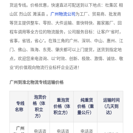
货运专线。价格优惠，快速直达可配送到以下地点：杜集区 相
山区 烈山区 濉溪县 。
广州物流公司
为工厂、贸易商、批发商
等货主提供整车、零担、大件运输、普快特快、搬家搬厂、回
程车调用等全方位的物流服务，公司服务目标：让客户“省时，
省事，省钱，省心”。在珠三角的广州、深圳、中山、惠州、江
门、佛山、珠海、东莞、肇庆都可以上门提货，送货到指定地
点，欢迎您来电咨询、以“时效、创新、极致、激情、诚信、敬
业”的价值观向物流行业标杆企业迈进！
广州到淮北物流专线运输价格
泡货价
重泡货
纯重货
运输时间
专线
格（体
价格（体
价格（重
（几天到
名称
积立
积立方）
量公斤）
达）
方）
广州
电话咨
电话咨
电话咨