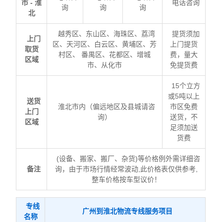
市 - 淮
电话咨询
询
询
询
北
越秀区、东山区、海珠区、荔湾
提货须加
上门
区、天河区、白云区、黄埔区、芳
上门提货
取货
村区、 番禺区、花都区、增城
费，量大
区域
市、从化市
免提货费
15个立方
或5吨以上
送货
淮北市内（偏远地区及县城请咨
市区免费
上门
询）
送货，不
区域
足须加送
货费
(设备、搬家、搬厂、杂货)等价格例外需详细咨
备注
询，由于市场行情经常波动,此价格表仅供参考,
整车价格按车型议价！
专线
广州到淮北物流专线服务项目
名称