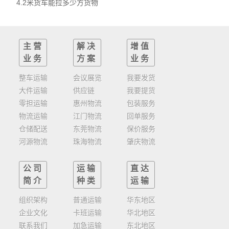
4.2米货车能拉多少方货物
主营
解决
增值
业务
方案
业务
整车运输
会议展览
我要发货
大件运输
供应链
我要提货
零担运输
惠州物流
包装服务
物流运输
江门物流
回单服务
仓储配送
东莞物流
保价服务
河源物流
珠海物流
肇庆物流
公司
运输
直达
简介
种类
运输
组织架构
普通运输
华东地区
企业文化
卡班运输
华北地区
联系我们
加急运输
东北地区