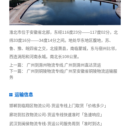
淮北市位于安徽省北部，东经116度23分——117度02分，北
纬33度16分——34度14分之间。地处华东地区腹地，苏、
鲁、豫、皖四省之交，北接萧县，南临蒙城，东与宿州比邻，
西连涡阳和河南永城。南北长108公里。
上一篇：
广州到滁州物流专线,广州到滁州直达货运
下一篇：
广州到铜陵物流专线|广州至安徽省铜陵物流运输服
务
运输信息
邯郸到临翔区物流公司-货运专线上门取货「价格多少」
廊坊到拉孜物流公司-货运专线快速准时「急速响应」
武汉到闽侯物流专线-货运公司服务周到「准时到达」