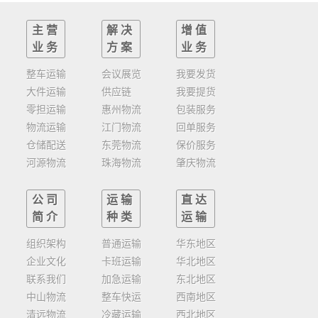
主营
解决
增值
业务
方案
业务
整车运输
会议展览
我要发货
大件运输
供应链
我要提货
零担运输
惠州物流
包装服务
物流运输
江门物流
回单服务
仓储配送
东莞物流
保价服务
河源物流
珠海物流
肇庆物流
公司
运输
直达
简介
种类
运输
组织架构
普通运输
华东地区
企业文化
卡班运输
华北地区
联系我们
加急运输
东北地区
中山物流
整车快运
西南地区
清远物流
冷藏运输
西北地区