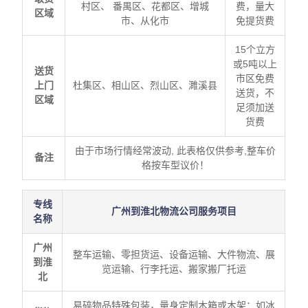
村区、 番禺区、花都区、增城
费，量大
区域
市、从化市
免提货费
15个立方
或5吨以上
送货
市区免费
上门
杜集区、相山区、烈山区、濉溪县
送货，不
区域
足须加送
货费
由于市场行情经常波动, 此表格仅供参考,整车价
备注
格按车型议价！
专线
广州到淮北物流公司服务项目
名称
广州
整车运输、零担货运、设备运输、大件物流、展
到淮
览运输、行李托运、搬家搬厂托运
北
易碎物品特殊包装，量身定制木箱或木架：如冰