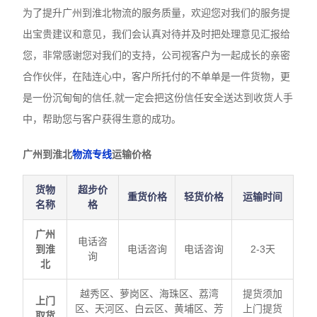
为了提升广州到淮北物流的服务质量，欢迎您对我们的服务提
出宝贵建议和意见，我们会认真对待并及时把处理意见汇报给
您，非常感谢您对我们的支持，公司视客户为一起成长的亲密
合作伙伴，在陆连心中，客户所托付的不单单是一件货物，更
是一份沉甸甸的信任,就一定会把这份信任安全送达到收货人手
中，帮助您与客户获得生意的成功。
广州到淮北
物流专线
运输价格
货物
超步价
重货价格
轻货价格
运输时间
名称
格
广州
电话咨
到淮
电话咨询
电话咨询
2-3天
询
北
越秀区、萝岗区、海珠区、荔湾
提货须加
上门
区、天河区、白云区、黄埔区、芳
上门提货
取货