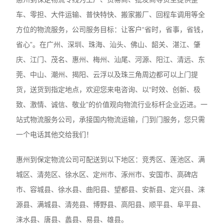
车、零担、大件运输、普快特快、搬家搬厂、回程车调用等全
方位的物流服务，公司服务目标：让客户“省时，省事，省钱，
省心”。在广州、深圳、珠海、汕头、佛山、韶关、湛江、肇
庆、江门、茂名、惠州、梅州、汕尾、河源、阳江、清远、东
莞、中山、潮州、揭阳、云浮以及珠三角周边都可以上门提
货，送货到指定地点，欢迎您来电咨询、以“时效、创新、极
致、激情、诚信、敬业”的价值观向物流行业标杆企业迈进。一
站式物流服务公司，承接国内物流运输，门到门服务，您只需
一个电话其他交给我们！
惠州到保定物流公司可配送到以下地区：竞秀区、莲池区、满
城区、清苑区、徐水区、定州市、涿州市、安国市、高碑店
市、容城县、徐水县、曲阳县、望都县、安新县、定兴县、涞
源县、满城县、清苑县、博野县、高阳县、顺平县、阜平县、
涞水县、唐县、蠡县、易县、雄县。