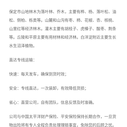
保定市山地林木为落叶林、乔木，主要有桦、杨、落叶松、油
松、侧柏、栎类等。山麓和山沟有枣、柿、花椒、杏、核桃、
山里红等经济林木。灌木主要有胡枝子、虎榛子、酸枣、荆条
等。丘陵和平原主要有用材林和经济林。白洋淀附近主要生长
水生沼泽植物。
直达专线运输：
快速：每天发车，确保到货时效；
安全：专线直达，一次装卸，有效降低货损；
省心：直营公司，自有团队，信息反馈及时准确。
公司与中国太平洋财产保险、平安保险保持长期合作，一旦货
物出险将有专人全程负责处理理赔事宜，免除您的后顾之忧。