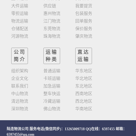
大件运输
供应链
我要提货
零担运输
惠州物流
包装服务
物流运输
江门物流
回单服务
仓储配送
东莞物流
保价服务
河源物流
珠海物流
肇庆物流
公司
运输
直达
简介
种类
运输
组织架构
普通运输
华东地区
企业文化
卡班运输
华北地区
联系我们
加急运输
东北地区
中山物流
整车快运
西南地区
清远物流
冷藏运输
西北地区
深圳物流
佛山物流
华南地区
陆连物流公司
服务电话(微信同步)：13265009718 QQ在线：6597455 邮箱：
6597455@qq.com