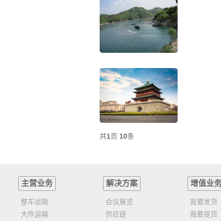
共
1
页
10
条
主营业务
解决方案
增值业
整车运输
会议展览
我要发货
大件运输
供应链
我要提货