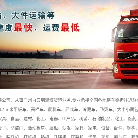
公司，从事广州白云到淄博货运业务,专业承接全国各地整车零担往返联合运
3.7米、17.5 米平板车、高栏车、爬梯车、厢式车，冷藏车，飞翼车，大中小
具、食品、建材、化工、电器、IT产品、树苗、石 油制品、化工、医
管子、防盗门、活动板房、展柜、沙发、家具、家电、设备、配件、钢构、
食、装载机、打桩机、钻机、升降机、压路机、塔吊、叉车、翻斗车、蔬