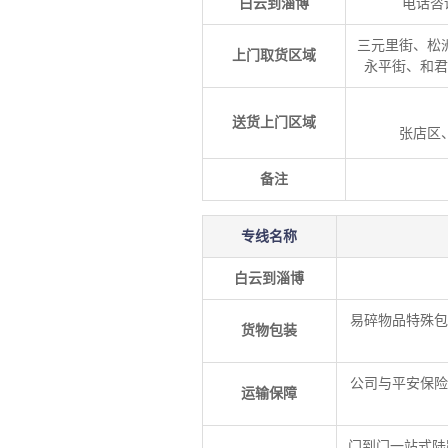
白云到淄博
电话咨
三元里街、松
上门取货区域
永平街、和
送货上门区域
张店区
备注
专线名称
白云到淄博
易碎物品特殊包
货物包装
公司与平安保险
运输保障
门到门一站式陆