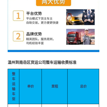
温州到南岳区货运公司整车运输收费标准
整
车
运
单价
里程
总价
输
车
型