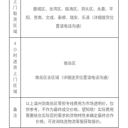
上
门
鹿城区、龙湾区、瓯海区、洞头区、永嘉、平
取
阳、苍南、文成、泰顺、瑞安、乐清（详细提货位
货
区
置请电话沟通）
域
4
小
时
送
南岳区
货
上
南岳区全区域（详细送货位置请电话沟通）
门
区
域
以上温州到南岳区零担专线费用为市场透明价，仅
备
供参考，不作为最终成交价格，望知晓！实际费用
注
需要结合实际您的需求和货物特性来确定最终合作
价格，可咨询陆连物流客服获取报价。