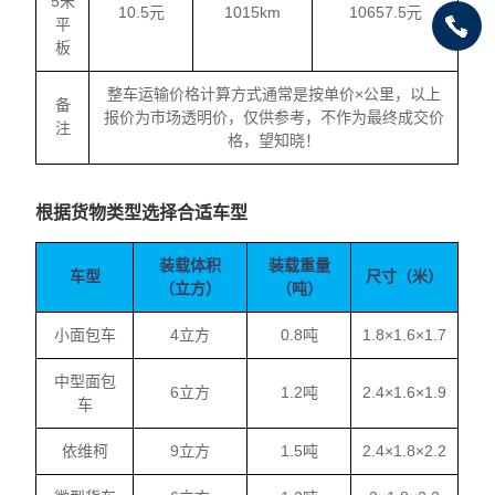
5米
10.5元
1015km
10657.5元
平
板
整车运输价格计算方式通常是按单价×公里，以上
备
报价为市场透明价，仅供参考，不作为最终成交价
注
格，望知晓！
根据货物类型选择合适车型
装载体积
装载重量
车型
尺寸（米）
（立方）
（吨）
小面包车
4立方
0.8吨
1.8×1.6×1.7
中型面包
6立方
1.2吨
2.4×1.6×1.9
车
依维柯
9立方
1.5吨
2.4×1.8×2.2