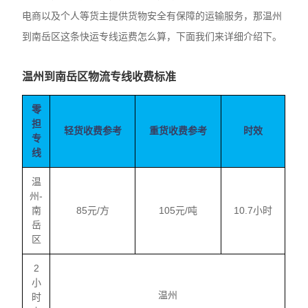
电商以及个人等货主提供货物安全有保障的运输服务，那温州
到南岳区这条快运专线运费怎么算，下面我们来详细介绍下。
温州到南岳区物流专线收费标准
零
担
轻货收费参考
重货收费参考
时效
专
线
温
州-
南
85元/方
105元/吨
10.7小时
岳
区
2
小
温州
时