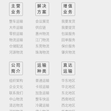
主营
解决
增值
业务
方案
业务
整车运输
会议展览
我要发货
大件运输
供应链
我要提货
零担运输
惠州物流
包装服务
物流运输
江门物流
回单服务
仓储配送
东莞物流
保价服务
河源物流
珠海物流
肇庆物流
公司
运输
直达
简介
种类
运输
组织架构
普通运输
华东地区
企业文化
卡班运输
华北地区
联系我们
加急运输
东北地区
中山物流
整车快运
西南地区
清远物流
冷藏运输
西北地区