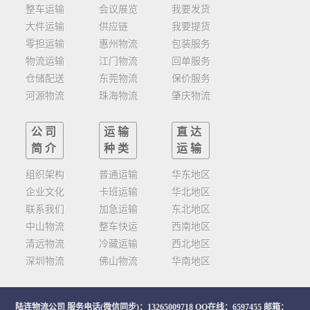
整车运输
会议展览
我要发货
大件运输
供应链
我要提货
零担运输
惠州物流
包装服务
物流运输
江门物流
回单服务
仓储配送
东莞物流
保价服务
河源物流
珠海物流
肇庆物流
公司
运输
直达
简介
种类
运输
组织架构
普通运输
华东地区
企业文化
卡班运输
华北地区
联系我们
加急运输
东北地区
中山物流
整车快运
西南地区
清远物流
冷藏运输
西北地区
深圳物流
佛山物流
华南地区
陆连物流公司
服务电话(微信同步)：13265009718 QQ在线：6597455 邮箱：