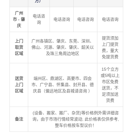
方）
广州
电话咨
市 - 肇
电话咨询
电话咨询
电话咨询
询
庆
提货须加
上门
广州各镇区、肇庆、东莞、深圳、
上门提货
取货
佛山、河源、肇庆、肇庆、韶关以
费，量大
区域
及珠三角周边地区
免提货费
15个立方
或5吨以上
送货
端州区、鼎湖区、高要市、四会
市区免费
上门
市、广宁县、怀集县、封开县、德
送货，不
区域
庆县（偏远地区及县城请咨询 ）
足须加送
货费
(设备、搬家、搬厂、杂货)等价格例外需详细咨
备注
询，由于市场行情经常波动, 此价格表仅供参考,
整车价格按车型议价！