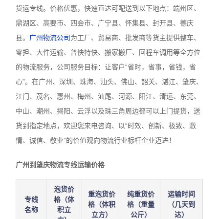
货运专线。价格优惠，快速直达可配送到以下地点：端州区、
鼎湖区、高要市、四会市、广宁县、怀集县、封开县、德庆
县。
广州物流公司
为工厂、贸易商、批发商等货主提供整车、
零担、大件运输、普快特快、搬家搬厂、回程车调用等全方位
的物流服务，公司服务目标：让客户“省时，省事，省钱，省
心”。在广州、深圳、珠海、汕头、佛山、韶关、湛江、肇庆、
江门、茂名、惠州、梅州、汕尾、河源、阳江、清远、东莞、
中山、潮州、揭阳、云浮以及珠三角周边都可以上门提货，送
货到指定地点，欢迎您来电咨询、以“时效、创新、极致、激
情、诚信、敬业”的价值观向物流行业标杆企业迈进！
广州到肇庆物流专线运输价格
泡货价
重泡货价
纯重货价
运输时间
专线
格（体
格（体积
格（重量
（几天到
名称
积立
立方）
公斤）
达）