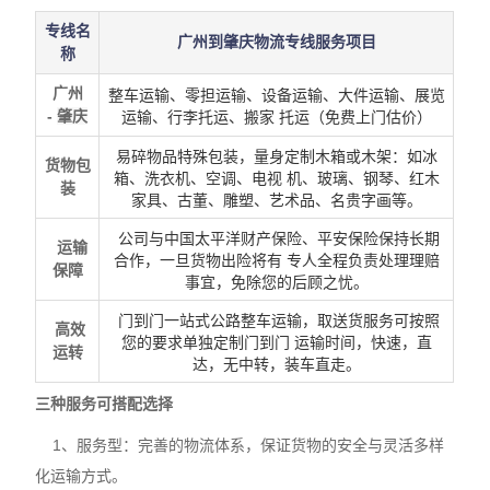
专线名
广州到肇庆物流专线服务项目
称
广州
整车运输、零担运输、设备运输、大件运输、展览
-
肇庆
运输、行李托运、搬家 托运（免费上门估价）
易碎物品特殊包装，量身定制木箱或木架：如冰
货物包
箱、洗衣机、空调、电视 机、玻璃、钢琴、红木
装
家具、古董、雕塑、艺术品、名贵字画等。
公司与中国太平洋财产保险、平安保险保持长期
运输
合作，一旦货物出险将有 专人全程负责处理理赔
保障
事宜，免除您的后顾之忧。
门到门一站式公路整车运输，取送货服务可按照
高效
您的要求单独定制门到门 运输时间，快速，直
运转
达，无中转，装车直走。
三种服务可搭配选择
1、服务型：完善的物流体系，保证货物的安全与灵活多样
化运输方式。