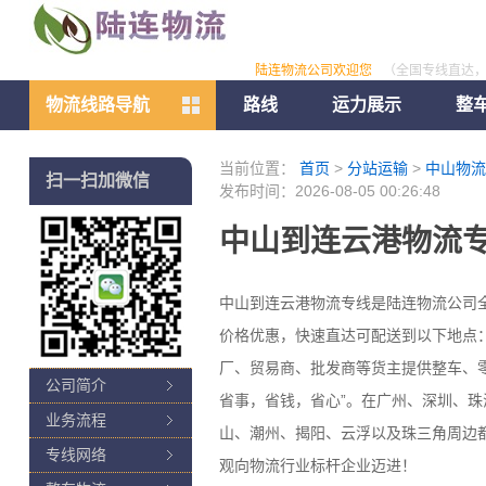
陆连物流公司欢迎您
（全国专线直达
物流线路导航
路线
运力展示
整
当前位置：
首页
>
分站运输
>
中山物流
扫一扫加微信
发布时间：2026-08-05 00:26:48
中山到连云港物流专
中山到连云港物流专线是陆连物流公司
价格优惠，快速直达可配送到以下地点
厂、贸易商、批发商等货主提供整车、
公司简介
省事，省钱，省心”。在广州、深圳、
业务流程
山、潮州、揭阳、云浮以及珠三角周边
专线网络
观向物流行业标杆企业迈进！