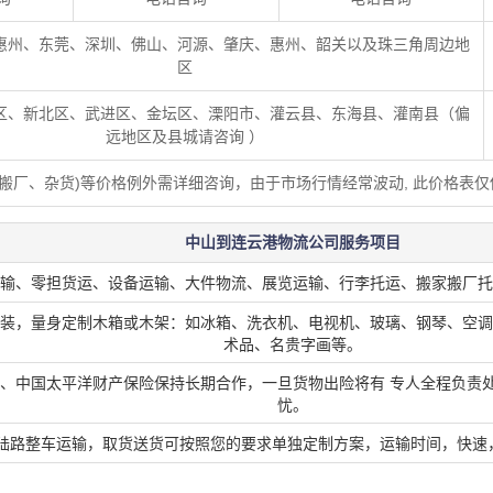
惠州、东莞、深圳、佛山、河源、肇庆、惠州、韶关以及珠三角周边地
区
区、新北区、武进区、金坛区、溧阳市、灌云县、东海县、灌南县（偏
远地区及县城请咨询 ）
、搬厂、杂货)等价格例外需详细咨询，由于市场行情经常波动, 此价格表仅
中山到连云港物流公司服务项目
输、零担货运、设备运输、大件物流、展览运输、行李托运、搬家
搬厂
托
装，量身定制木箱或木架：如冰箱、洗衣机、
电视机、玻璃、钢琴、
空调
术品、名贵字画等。
、
中国太平洋财产保险
保持长期合作，一旦货物出险将有 专人全程负责
忧。
陆路整车运输，取
货
送货可按照您的要求单独定制方案
，
运输时间
，
快速