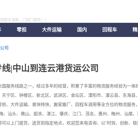
，回程车调度，门到门服务！）
车
零担
大件运输
国内
回程车
精
公司
线|中山到连云港货运公司
全国服务线路之一，经过多年的经营，积累了丰富的物流服务经验为一体
：天宁区、钟楼区、新北区、武进区、金坛区、溧阳市、灌云县、东海县
零担、大件运输、普快特快、搬家搬厂、回程车调用等全方位的物流服务，
珠海、汕头、佛山、韶关、湛江、肇庆、江门、茂名、惠州、梅州、汕尾、
都可以上门提货，送货到指定地点，欢迎您来电咨询、以“时效、创新、极