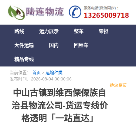
路线
运力展示
整车
零担
大件运输
国内
回程车
精品专线
当前位置：
首页
>
运输种类
发布时间：2026-08-04 00:00:06
物流资讯
中山古镇到维西傈僳族自
治县物流公司-货运专线价
格透明「一站直达」