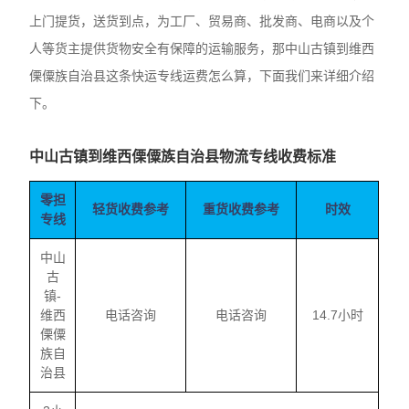
上门提货，送货到点，为工厂、贸易商、批发商、电商以及个
人等货主提供货物安全有保障的运输服务，那中山古镇到维西
傈僳族自治县这条快运专线运费怎么算，下面我们来详细介绍
下。
中山古镇到维西傈僳族自治县物流专线收费标准
零担
轻货收费参考
重货收费参考
时效
专线
中山
古
镇-
维西
电话咨询
电话咨询
14.7小时
傈僳
族自
治县