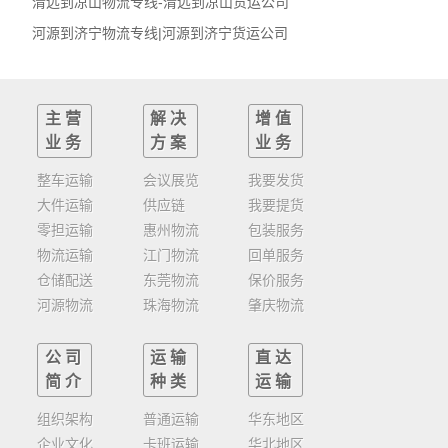
清远到凉山物流专线-清远到凉山货运公司
河源到济宁物流专线|河源到济宁货运公司
主营
解决
增值
业务
方案
业务
整车运输
会议展览
我要发货
大件运输
供应链
我要提货
零担运输
惠州物流
包装服务
物流运输
江门物流
回单服务
仓储配送
东莞物流
保价服务
河源物流
珠海物流
肇庆物流
公司
运输
直达
简介
种类
运输
组织架构
普通运输
华东地区
企业文化
卡班运输
华北地区