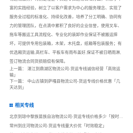
富的实践经验，树立了以客户需求为中心的服务理念、实现了
服务全过程的标准化、持续化改善，培养了分工明确、协同有
力的管理团队，在点滴中累积了良好的企业信誉，使用叉车、
拖车等搬运工具流程化、专业化的装卸作业保证不被搬运摔
坏，可提供专用包装箱，木架，木托盘，纸箱等包装服务；有
优选厢货运输,高栏车、平板车有雨布盖好,保证不被日晒雨淋,
签订物流合同货损赔偿有保障。
上一篇：
湛江到鼎湖区物流公司-货运专线诚信经营「高效运
输」
下一篇：
中山古镇到萨嘎县物流公司-货运专线价格优惠「几
天达到」
相关专线
北京到琼中黎族苗族自治物流公司-货运专线价格多少「按时送达」
常州到庄河物流公司-货运专线量大价优「时效稳定」