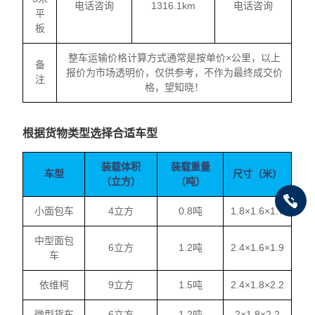
电话咨询
1316.1km
电话咨询
平
板
整车运输价格计算方式通常是按单价×公里，以上
备
报价为市场透明价，仅供参考，不作为最终成交价
注
格，望知晓！
根据货物类型选择合适车型
装载体积
装载重量
车型
尺寸（米）
（立方）
（吨）
小面包车
4立方
0.8吨
1.8×1.6×1.7
中型面包
6立方
1.2吨
2.4×1.6×1.9
车
依维柯
9立方
1.5吨
2.4×1.8×2.2
微型货车
6立方
1.2吨
2×1.8×2.2