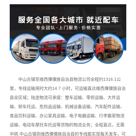
中山古镇至维西傈僳族自治县物流公司全程约1316.1公
里，专线运输用时大约14.7 小时，可运输直达维西傈僳族自治
县全区域；陆连物流可承接：整车运输、零担运输、大件运
输、轿车托运、危险品运输、机械设备运输、汽车配件运输、
食品饮料运输、办公家具运输、电子电器运输、行李搬家物流
运输、电动车摩托车托运等货物的物流业务；全程直达，无需
中转,中山古镇到维西傈僳族自治县的专线能实现每天发车，可