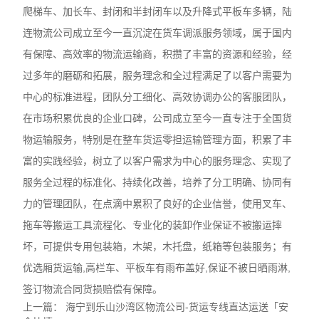
爬梯车、加长车、封闭和半封闭车以及升降式平板车多辆，陆
连物流公司成立至今一直沉淀在货车调派服务领域，属于国内
有保障、高效率的物流运输商，积攒了丰富的资源和经验，经
过多年的磨砺和拓展，服务理念和全过程满足了以客户需要为
中心的标准进程，团队分工细化、高效协调办公的客服团队，
在市场积累优良的企业口碑，公司成立至今一直专注于全国货
物运输服务，特别是在整车货运零担运输管理方面，积累了丰
富的实践经验，树立了以客户需求为中心的服务理念、实现了
服务全过程的标准化、持续化改善，培养了分工明确、协同有
力的管理团队，在点滴中累积了良好的企业信誉，使用叉车、
拖车等搬运工具流程化、专业化的装卸作业保证不被搬运摔
坏，可提供专用包装箱，木架，木托盘，纸箱等包装服务；有
优选厢货运输,高栏车、平板车有雨布盖好,保证不被日晒雨淋,
签订物流合同货损赔偿有保障。
上一篇：
海宁到乐山沙湾区物流公司-货运专线直达运送「安