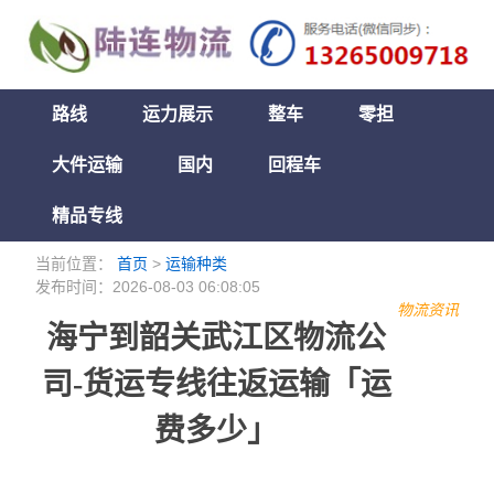
路线
运力展示
整车
零担
大件运输
国内
回程车
精品专线
当前位置：
首页
>
运输种类
发布时间：2026-08-03 06:08:05
物流资讯
海宁到韶关武江区物流公
司-货运专线往返运输「运
费多少」