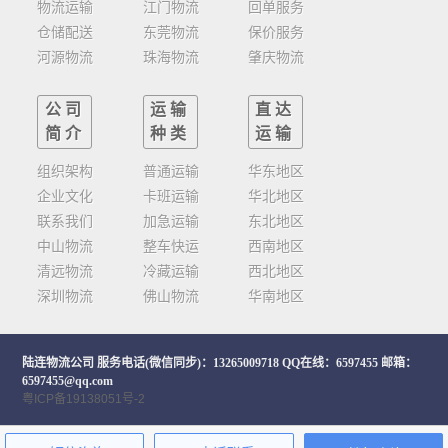
物流运输
江门物流
回单服务
仓储配送
东莞物流
保价服务
河源物流
珠海物流
肇庆物流
公司
运输
直达
简介
种类
运输
组织架构
普通运输
华东地区
企业文化
卡班运输
华北地区
联系我们
加急运输
东北地区
中山物流
整车快运
西南地区
清远物流
冷藏运输
西北地区
深圳物流
佛山物流
华南地区
陆连物流公司
服务电话(微信同步)：13265009718 QQ在线：6597455 邮箱：
6597455@qq.com
粤ICP备19138051号-2