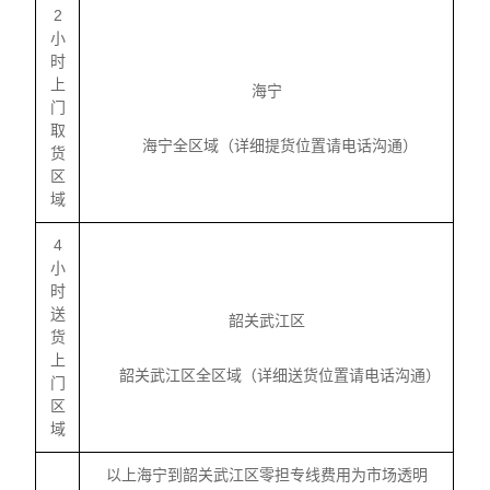
2
小
时
上
海宁
门
取
海宁全区域（详细提货位置请电话沟通）
货
区
域
4
小
时
送
韶关武江区
货
上
韶关武江区全区域（详细送货位置请电话沟通）
门
区
域
以上海宁到韶关武江区零担专线费用为市场透明