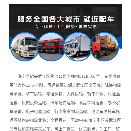
海宁至韶关武江区物流公司全程约1118.8公里，专线运输
用时大约12.5 小时，可运输直达韶关武江区全区域；陆连物流
可承接：整车运输、零担运输、大件运输、轿车托运、危险品
运输、机械设备运输、汽车配件运输、食品饮料运输、办公家
具运输、电子电器运输、行李搬家物流运输、电动车摩托车托
运等货物的物流业务；全程直达，无需中转,海宁到韶关武江区
的专线能实现每天发车，可上门提货，送货到点，为工厂、贸