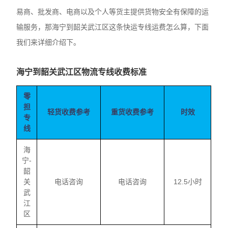
易商、批发商、电商以及个人等货主提供货物安全有保障的运
输服务，那海宁到韶关武江区这条快运专线运费怎么算，下面
我们来详细介绍下。
海宁到韶关武江区物流专线收费标准
零
担
轻货收费参考
重货收费参考
时效
专
线
海
宁-
韶
关
电话咨询
电话咨询
12.5小时
武
江
区