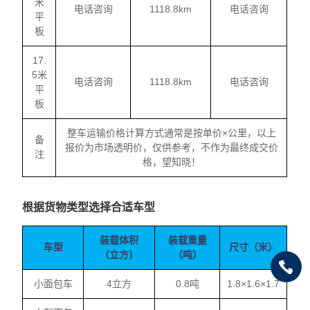
米
电话咨询
1118.8km
电话咨询
平
板
17.
5米
电话咨询
1118.8km
电话咨询
平
板
整车运输价格计算方式通常是按单价×公里，以上
备
报价为市场透明价，仅供参考，不作为最终成交价
注
格，望知晓！
根据货物类型选择合适车型
装载体积
装载重量
车型
尺寸（米）
（立方）
（吨）
小面包车
4立方
0.8吨
1.8×1.6×1.7