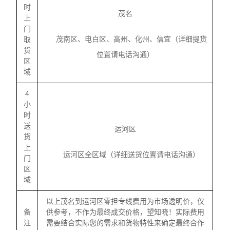
时
茂名
上
门
茂南区、电白区、高州、化州、信宜（详细提货
取
货
位置请电话沟通）
区
域
4
小
时
送
运河区
货
上
运河区全区域（详细送货位置请电话沟通）
门
区
域
以上茂名到运河区零担专线费用为市场透明价，仅
备
供参考，不作为最终成交价格，望知晓！实际费用
注
需要结合实际您的需求和货物特性来确定最终合作