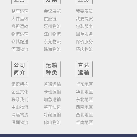
整车运输
会议展览
我要发货
大件运输
供应链
我要提货
零担运输
惠州物流
包装服务
物流运输
江门物流
回单服务
仓储配送
东莞物流
保价服务
河源物流
珠海物流
肇庆物流
公司
运输
直达
简介
种类
运输
组织架构
普通运输
华东地区
企业文化
卡班运输
华北地区
联系我们
加急运输
东北地区
中山物流
整车快运
西南地区
清远物流
冷藏运输
西北地区
深圳物流
佛山物流
华南地区