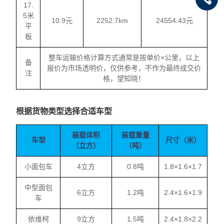
17.
5米
10.9元
2252.7km
24554.43元
平
板
整车运输价格计算方式通常是按单价×公里，以上
备
报价为市场透明价，仅供参考，不作为最终成交价
注
格，望知晓！
根据货物类型选择合适车型
装载体积
装载重量
车型
尺寸（米）
（立方）
（吨）
小面包车
4立方
0.8吨
1.8×1.6×1.7
中型面包
6立方
1.2吨
2.4×1.6×1.9
车
依维柯
9立方
1.5吨
2.4×1.8×2.2