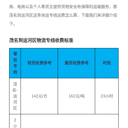
商、电商以及个人等货主提供货物安全有保障的运输服务，那
茂名到运河区这条快运专线运费怎么算，下面我们来详细介绍
下。
茂名到运河区物流专线收费标准
零
担
轻货收费参考
重货收费参考
时效
专
线
茂
名-
运
142元/方
162元/吨
23小时
河
区
2
小