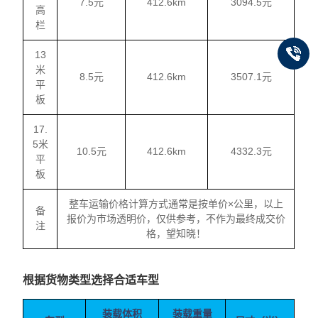
7.5元
412.6km
3094.5元
高
栏
13
米
8.5元
412.6km
3507.1元
平
板
17.
5米
10.5元
412.6km
4332.3元
平
板
整车运输价格计算方式通常是按单价×公里，以上
备
报价为市场透明价，仅供参考，不作为最终成交价
注
格，望知晓！
根据货物类型选择合适车型
装载体积
装载重量