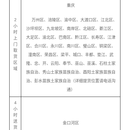
重庆
2
万州区、涪陵区、渝中区、大渡口区、江北区、
小
沙坪坝区、九龙坡区、南岸区、北碚区、綦江区、
时
大足区、渝北区、巴南区、黔江区、长寿区、江津
上
门
区、合川区、永川区、南川区、璧山区、铜梁区、
取
潼南区、荣昌区、梁平、城口、丰都、垫江、武
货
区
隆、忠、开、云阳、奉节、巫山、巫溪、石柱土家
域
族自治、秀山土家族苗族自治、酉阳土家族苗族自
治、彭水苗族土家族自治（详细提货位置请电话沟
通）
4
小
时
送
金口河区
货