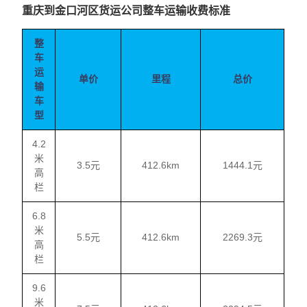
重庆到金口河区货运公司整车运输收费标准
整
车
运
单价
里程
总价
输
车
型
4.2
米
3.5元
412.6km
1444.1元
高
栏
6.8
米
5.5元
412.6km
2269.3元
高
栏
9.6
米