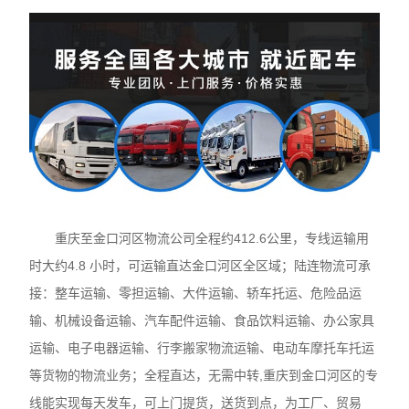
重庆至金口河区物流公司全程约412.6公里，专线运输用
时大约4.8 小时，可运输直达金口河区全区域；陆连物流可承
接：整车运输、零担运输、大件运输、轿车托运、危险品运
输、机械设备运输、汽车配件运输、食品饮料运输、办公家具
运输、电子电器运输、行李搬家物流运输、电动车摩托车托运
等货物的物流业务；全程直达，无需中转,重庆到金口河区的专
线能实现每天发车，可上门提货，送货到点，为工厂、贸易