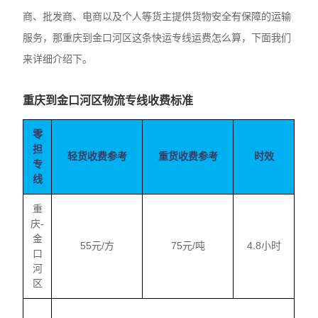
商、批发商、电商以及个人等货主提供货物安全有保障的运输
服务，那重庆到金口河区这条快运专线运费怎么算，下面我们
来详细介绍下。
重庆到金口河区物流专线收费标准
零
担
轻货收费参考
重货收费参考
时效
专
线
重
庆-
金
55元/方
75元/吨
4.8小时
口
河
区