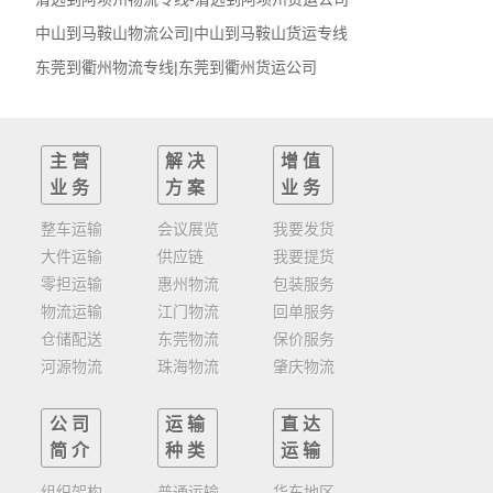
中山到马鞍山物流公司|中山到马鞍山货运专线
东莞到衢州物流专线|东莞到衢州货运公司
主营
解决
增值
业务
方案
业务
整车运输
会议展览
我要发货
大件运输
供应链
我要提货
零担运输
惠州物流
包装服务
物流运输
江门物流
回单服务
仓储配送
东莞物流
保价服务
河源物流
珠海物流
肇庆物流
公司
运输
直达
简介
种类
运输
组织架构
普通运输
华东地区