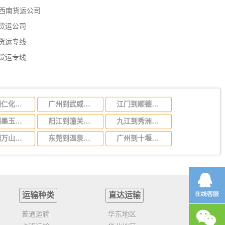
西南货运公司
货运公司
货运专线
货运专线
南平到仁化物流公司-货运专线全境配送「高效运输」
广州到武威物流专线，广州到武威货运公司电话
江门到顺德区物流公司-货运专线保证时效「要多久」
西宁到墨玉物流公司-货运专线急速响应「直达运送」
阳江到潼关物流公司-货运专线上门提货「准时到达」
九江到秀洲区物流公司-货运专线资质齐全「量大价优」
枣庄到万山区物流公司-货运专线怎么收费「全境派送」
东莞到温泉物流公司-货运专线往返运输「免费取件」
广州到十堰物流专线，广州到十堰货运公司
运输种类
直达运输
普通运输
华东地区