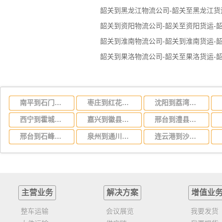
韶关到资阳物流公司-韶关至资阳货运-
韶关到淮南物流公司-韶关到淮南货运-
韶关到果洛物流公司-韶关至果洛货运-
南平到石门物流公司-货运专线全境辐射「费用价格」
枣庄到红花岗区物流公司-货运专线怎么收费「安全快捷」
沈阳到荔湾区物流公司-货运专线多长时间「不随意加价」
西宁到霍城物流公司-货运专线价格多少「多长时间」
嘉兴到徽县物流公司-货运专线价格透明「高效准时」
邢台到澧县物流公司-货运专线市县闪送「每天发车」
邢台到石峰区物流公司-货运专线市县派送「价格多少」
泉州到通川区物流公司-货运专线需要好久「全境闪送」
连云港到沙湾物流公司-货运专线运费多少「不随意加价」
主营业务
解决方案
增值业
整车运输
会议展览
我要发货