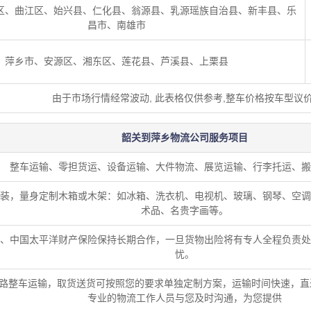
区、曲江区、始兴县、仁化县、翁源县、乳源瑶族自治县、新丰县、乐
昌市、南雄市
萍乡市、安源区、湘东区、莲花县、芦溪县、上栗县
由于市场行情经常波动, 此表格仅供参考,整车价格按车型议
韶关到萍乡物流公司服务项目
整车运输、零担货运、设备运输、大件物流、展览运输、行李托运、搬
装，量身定制木箱或木架：如冰箱、洗衣机、电视机、玻璃、钢琴、空调
术品、名贵字画等。
、中国太平洋财产保险保持长期合作，一旦货物出险将有专人全程负责处
忧。
路整车运输，取货送货可按照您的要求单独定制方案，运输时间快速，直
专业的物流工作人员与您及时沟通，为您提供