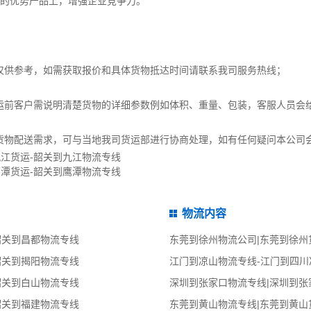
您的优势产品上，增强企业竞争力。
仅供参考，如需获取报价和具体货物抵达时间请联系我司服务热线；
运前客户需说明清楚货物的详细参数例如体积、重量、包装，客服人员会
货物配送需求，可与当地我司货运部进行协商处理，如有任何疑问本公司
九江货运-韶关到九江物流专线
鹰潭货运-韶关到鹰潭物流专线
物流内容
韶关到昌都物流专线
东莞到徐州物流公司|东莞到徐州
韶关到揭阳物流专线
江门到凉山物流专线-江门到四川
韶关到白山物流专线
深圳到张家口物流专线|深圳到张
韶关到福建物流专线
东莞到黄山物流专线|东莞到黄山