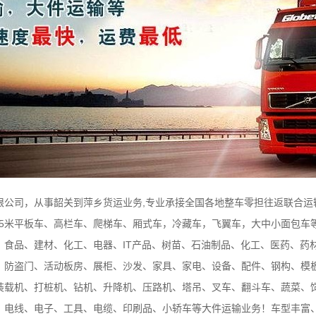
公司，从事韶关到萍乡货运业务,专业承接全国各地整车零担往返联合运输.公
米、17.5米平板车、高栏车、爬梯车、厢式车，冷藏车，飞翼车，大中小面包
、食品、建材、化工、电器、IT产品、树苗、石油制品、化工、医药、药
、防盗门、活动板房、展柜、沙发、家具、家电、设备、配件、钢构、模
装载机、打桩机、钻机、升降机、压路机、塔吊、叉车、翻斗车、蔬菜、
、电线、电子、工具、电缆、印刷品、小轿车等大件运输业务！车型丰富