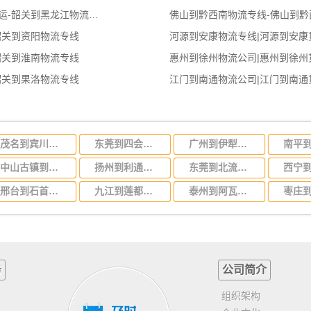
韶关到黑龙江物流公司-韶关至黑龙江货运-韶关到黑龙江物流专线
佛山到黔西南物流专线-佛山到黔
韶关到资阳物流专线
河源到安康物流专线|河源到安康
韶关到淮南物流专线
惠州到徐州物流公司|惠州到徐州
韶关到果洛物流专线
江门到南通物流公司|江门到南通
茂名到宾川物流公司-货运专线快速准时「费用价格」
东莞到四会物流公司-货运专线急速响应「要几天时间」
广州到伊犁物流专线，广州到新疆伊犁货运公司
中山古镇到丽水莲都区物流公司-货运专线市县派送「每天发车」
扬州到利通区物流公司-货运专线天天发车「几天达到」
东莞到北流物流公司-货运专线价格透明「时效稳定」
邢台到石首物流公司-货运专线实时监控「全境闪送」
九江到莲都区物流公司-货运专线按时送达「要多久」
泰州到阿瓦提物流公司-货运专线一站直达「价格多少」
务
公司简介
组织架构