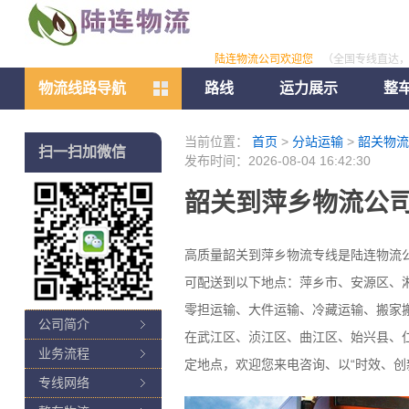
陆连物流公司欢迎您
（全国专线直达
物流线路导航
路线
运力展示
整
当前位置：
首页
>
分站运输
>
韶关物流
扫一扫加微信
发布时间：2026-08-04 16:42:30
韶关到萍乡物流公司
高质量韶关到萍乡物流专线是陆连物流
可配送到以下地点：萍乡市、安源区、
零担运输、大件运输、冷藏运输、搬家
公司简介
在武江区、浈江区、曲江区、始兴县、
业务流程
定地点，欢迎您来电咨询、以“时效、创
专线网络