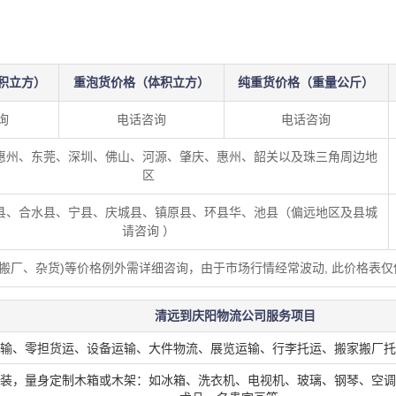
积立方）
重泡货价格（体积立方）
纯重货价格（重量公斤）
询
电话咨询
电话咨询
惠州、东莞、深圳、佛山、河源、肇庆、惠州、韶关以及珠三角周边地
区
县、合水县、宁县、庆城县、镇原县、环县华、池县（偏远地区及县城
请咨询 ）
、搬厂、杂货)等价格例外需详细咨询，由于市场行情经常波动, 此价格表仅
清远到庆阳物流公司服务项目
输、零担货运、设备运输、大件物流、展览运输、行李托运、搬家搬厂托
装，量身定制木箱或木架：如冰箱、洗衣机、电视机、玻璃、钢琴、空调