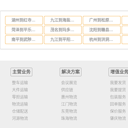
湖州到红寺堡区物流公司-货运专线保价运输「运费多少」
九江到海盐物流公司-货运专线资质齐全「免费取件」
广州到松原物流专线，广州到松原运输公司
菏泽到平乐物流公司-货运专线专业可靠「丢损必赔」
茂名到玛多物流公司-货运专线全境闪送「时效稳定」
沈阳到赣县物流公司-货运专线直达运送「要多久时间」
南平到武陟物流公司-货运专线快速直达「安全高效」
九江到平阳物流公司-货运专线资质齐全「急速响应」
杭州到洪洞物流公司-货运专线上门取货「快速准时」
主营业务
解决方案
增值业
整车运输
会议展览
我要发货
大件运输
供应链
我要提货
零担运输
惠州物流
包装服务
物流运输
江门物流
回单服务
仓储配送
东莞物流
保价服务
河源物流
珠海物流
肇庆物流