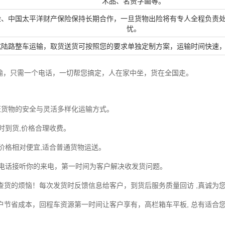
术品、名贵字画等。
、中国太平洋财产保险保持长期合作，一旦货物出险将有专人全程负责
忧。
陆路整车运输，取货送货可按照您的要求单独定制方案，运输时间快速
输，只需一个电话，一切帮您搞定，人在家中坐，货在全国走。
货物的安全与灵活多样化运输方式。
时到货,价格合理收费。
价格相对便宜,适合普通货物运送。
电话接听你的来电，第一时间为客户解决收发货问题。
货的烦恼！每次发货时反馈信息给客户，到货后服务质量回访 ,真诚为
节省成本，回程车资源第一时间让客户享有，高栏箱车平板, 总有适合