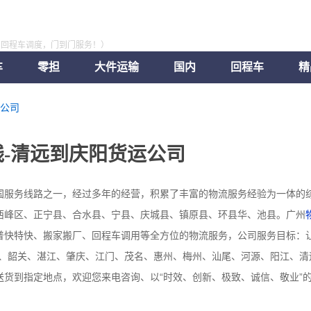
，回程车调度，门到门服务！）
车
零担
大件运输
国内
回程车
精
公司
-清远到庆阳货运公司
国服务线路之一，经过多年的经营，积累了丰富的物流服务经验为一体的
西峰区、正宁县、合水县、宁县、庆城县、镇原县、环县华、池县。广州
普快特快、搬家搬厂、回程车调用等全方位的物流服务，公司服务目标：让
山、韶关、湛江、肇庆、江门、茂名、惠州、梅州、汕尾、河源、阳江、清
送货到指定地点，欢迎您来电咨询、以“时效、创新、极致、诚信、敬业”