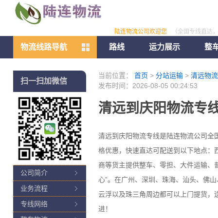
陆连物流公司欢迎您
（全国专线直达
物流线路导航
路线
运力展示
整
当前位置：
首页
>
分站运输
>
清远物流
扫一扫加微信
发布时间：2026-08-05 00:24:53
清远到庆阳物流专线
清远到庆阳物流专线是陆连物流公司全
格优惠，快速直达可配送到以下地点：
商等货主提供整车、零担、大件运输、
公司简介
心”。在广州、深圳、珠海、汕头、佛
业务流程
云浮以及珠三角周边都可以上门提货，
专线网络
进！