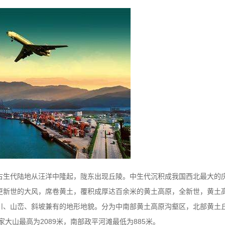
古生代陆地从汪洋中隆起，陇东出现丘陵。中生代沉积成我国西北最大的
更新世的大风，席卷黄土，覆积成厚达百余米的黄土高原，全新世，黄土
川、山峦、斜坡兼有的地形地貌。分为中南部黄土高原沟壑区，北部黄土
家大山最高为2089米，南部政平河滩最低为885米。