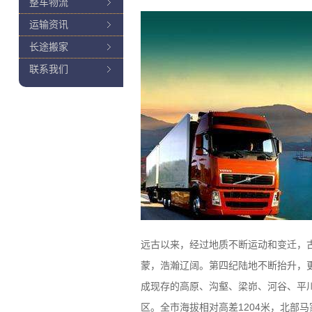
整车物流
运输资讯
长途搬家
联系我们
远古以来，经过地质不断运动和变迁，
蒙，浩瀚辽阔。第四纪陆地不断抬升，
成现存的高原、沟壑、梁峁、河谷、平
区。全市海拔相对高差1204米，北部马