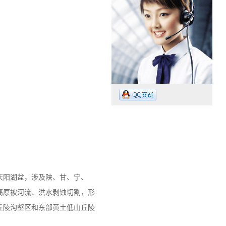
工作时间：07:30 – – 23:30
业务电话：13265009718
庆阳湖盆，涉及陕、甘、宁、
高原被河流、洪水剥蚀切割，形
丘陵沟壑区和东部黄土低山丘陵