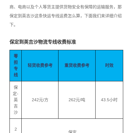
商、电商以及个人等货主提供货物安全有保障的运输服务，那
保定到英吉沙这条快运专线运费怎么算，下面我们来详细介绍
下。
保定到英吉沙物流专线收费标准
零
担
轻货收费参考
重货收费参考
时效
专
线
保
定-
英
242元/方
262元/吨
43.5小时
吉
沙
2
保定