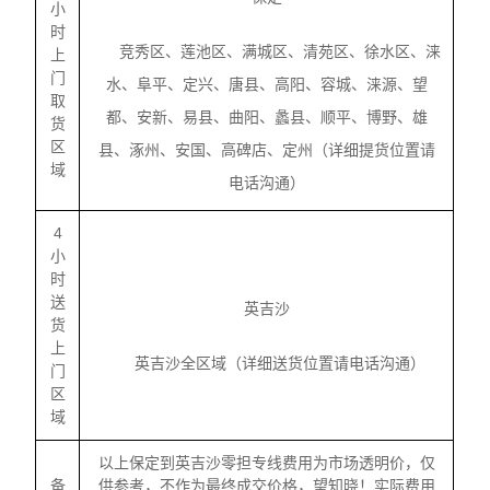
小
时
竞秀区、莲池区、满城区、清苑区、徐水区、涞
上
门
水、阜平、定兴、唐县、高阳、容城、涞源、望
取
都、安新、易县、曲阳、蠡县、顺平、博野、雄
货
区
县、涿州、安国、高碑店、定州（详细提货位置请
域
电话沟通）
4
小
时
送
英吉沙
货
上
英吉沙全区域（详细送货位置请电话沟通）
门
区
域
以上保定到英吉沙零担专线费用为市场透明价，仅
备
供参考，不作为最终成交价格，望知晓！实际费用