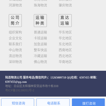
河源物流
珠海物流
肇庆物流
公司
运输
直达
简介
种类
运输
组织架构
普通运输
华东地区
企业文化
卡班运输
华北地区
联系我们
加急运输
东北地区
中山物流
整车快运
西南地区
清远物流
冷藏运输
西北地区
深圳物流
佛山物流
华南地区
陆连物流公司
服务电话(微信同步)：13265009718 QQ在线：6597455 邮箱：
6597455@qq.com
地址：白云区太和镇林安货运市场十栋308
粤ICP备19138051号-2
短信咨询
电话联系
拨打咨询