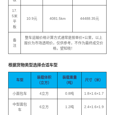
17.
5米
10.9元
4081.5km
44488.35元
平
板
整车运输价格计算方式通常是按单价×公里，以上
备
报价为市场透明价，仅供参考，不作为最终成交价
注
格，望知晓！
根据货物类型选择合适车型
装载体积
装载重量
车型
尺寸（米）
（立方）
（吨）
小面包车
4立方
0.8吨
1.8×1.6×1.7
中型面包
6立方
1.2吨
2.4×1.6×1.9
车