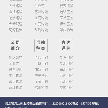
大件运输
供应链
我要提货
零担运输
惠州物流
包装服务
物流运输
江门物流
回单服务
仓储配送
东莞物流
保价服务
河源物流
珠海物流
肇庆物流
公司
运输
直达
简介
种类
运输
组织架构
普通运输
华东地区
企业文化
卡班运输
华北地区
联系我们
加急运输
东北地区
中山物流
整车快运
西南地区
清远物流
冷藏运输
西北地区
深圳物流
佛山物流
华南地区
陆连物流公司
服务电话(微信同步)：13265009718 QQ在线：6597455 邮箱：
6597455@qq.com