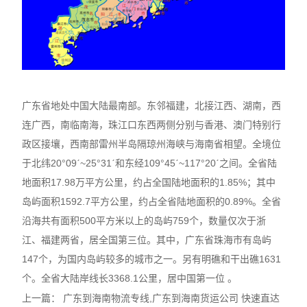
广东省地处中国大陆最南部。东邻福建，北接江西、湖南，西
连广西，南临南海，珠江口东西两侧分别与香港、澳门特别行
政区接壤，西南部雷州半岛隔琼州海峡与海南省相望。全境位
于北纬20°09ˊ~25°31ˊ和东经109°45ˊ~117°20ˊ之间。全省陆
地面积17.98万平方公里，约占全国陆地面积的1.85%；其中
岛屿面积1592.7平方公里，约占全省陆地面积的0.89%。全省
沿海共有面积500平方米以上的岛屿759个，数量仅次于浙
江、福建两省，居全国第三位。其中，广东省珠海市有岛屿
147个，为国内岛屿较多的城市之一。另有明礁和干出礁1631
个。全省大陆岸线长3368.1公里，居中国第一位 。
上一篇：
广东到海南物流专线,广东到海南货运公司 快速直达