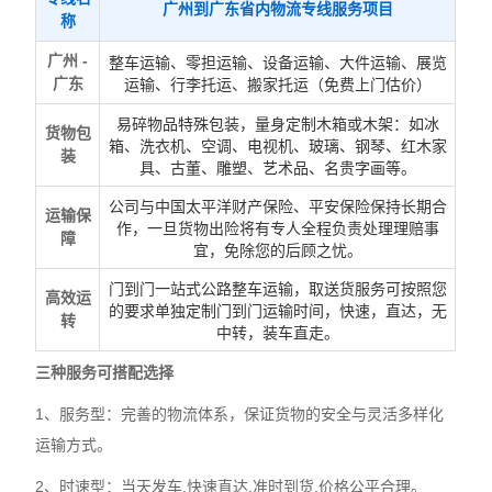
广州到广东省内物流专线
服务项目
称
广州 -
整车运输、零担运输、设备运输、大件运输、展览
广东
运输、行李托运、搬家托运（免费上门估价）
易碎物品特殊包装，量身定制木箱或木架：如冰
货物包
箱、洗衣机、空调、电视机、玻璃、钢琴、红木家
装
具、古董、雕塑、艺术品、名贵字画等。
公司与中国太平洋财产保险、平安保险保持长期合
运输保
作，一旦货物出险将有专人全程负责处理理赔事
障
宜，免除您的后顾之忧。
门到门一站式公路整车运输，取送货服务可按照您
高效运
的要求单独定制门到门运输时间，快速，直达，无
转
中转，装车直走。
三种服务可搭配选择
1、服务型：完善的物流体系，保证货物的安全与灵活多样化
运输方式。
2、时速型：当天发车,快速直达,准时到货,价格公平合理。