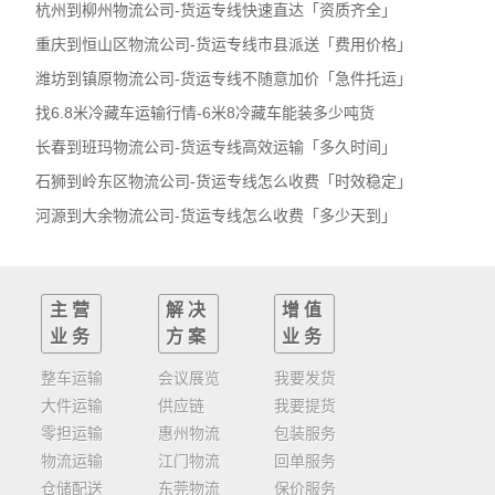
杭州到柳州物流公司-货运专线快速直达「资质齐全」
重庆到恒山区物流公司-货运专线市县派送「费用价格」
潍坊到镇原物流公司-货运专线不随意加价「急件托运」
找6.8米冷藏车运输行情-6米8冷藏车能装多少吨货
长春到班玛物流公司-货运专线高效运输「多久时间」
石狮到岭东区物流公司-货运专线怎么收费「时效稳定」
河源到大余物流公司-货运专线怎么收费「多少天到」
主营
解决
增值
业务
方案
业务
整车运输
会议展览
我要发货
大件运输
供应链
我要提货
零担运输
惠州物流
包装服务
物流运输
江门物流
回单服务
仓储配送
东莞物流
保价服务