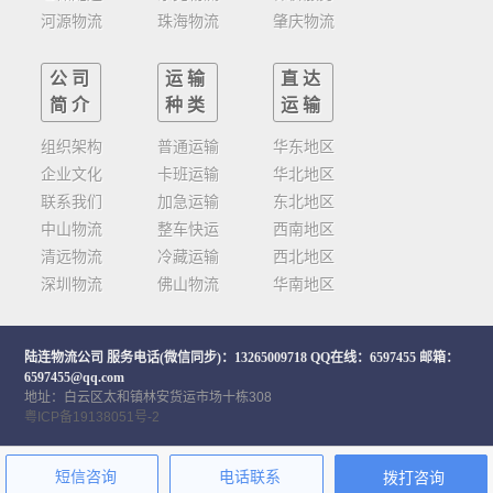
河源物流
珠海物流
肇庆物流
公司
运输
直达
简介
种类
运输
组织架构
普通运输
华东地区
企业文化
卡班运输
华北地区
联系我们
加急运输
东北地区
中山物流
整车快运
西南地区
清远物流
冷藏运输
西北地区
深圳物流
佛山物流
华南地区
陆连物流公司
服务电话(微信同步)：13265009718 QQ在线：6597455 邮箱：
6597455@qq.com
地址：白云区太和镇林安货运市场十栋308
粤ICP备19138051号-2
短信咨询
电话联系
拨打咨询