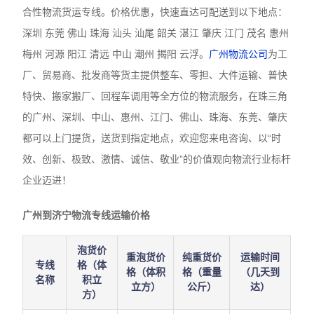
合性物流货运专线。价格优惠，快速直达可配送到以下地点：
深圳 东莞 佛山 珠海 汕头 汕尾 韶关 湛江 肇庆 江门 茂名 惠州
梅州 河源 阳江 清远 中山 潮州 揭阳 云浮。
广州物流公司
为工
厂、贸易商、批发商等货主提供整车、零担、大件运输、普快
特快、搬家搬厂、回程车调用等全方位的物流服务，在珠三角
的广州、深圳、中山、惠州、江门、佛山、珠海、东莞、肇庆
都可以上门提货，送货到指定地点，欢迎您来电咨询、以“时
效、创新、极致、激情、诚信、敬业”的价值观向物流行业标杆
企业迈进！
广州到济宁物流专线运输价格
泡货价
重泡货价
纯重货价
运输时间
专线
格（体
格（体积
格（重量
（几天到
名称
积立
立方）
公斤）
达）
方）