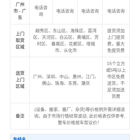
广州
电话咨
市 - 广
电话咨询
电话咨询
电话咨询
询
东
越秀区、东山区、海珠区、荔湾
提货须加
上门
区、天河区、白云区、黄埔区、芳
上门提货
取货
村区、 番禺区、花都区、增城
费，量大
区域
市、从化市
免提货费
15个立方
或5吨以上
送货
广州、深圳、中山、惠州、江门、
市区免费
上门
佛山、珠海、东莞、肇庆
送货，不
区域
足须加送
货费
(设备、搬家、搬厂、杂货)等价格例外需详细咨
备注
询，由于市场行情经常波动, 此价格表仅供参考,
整车价格按车型议价！
专线名