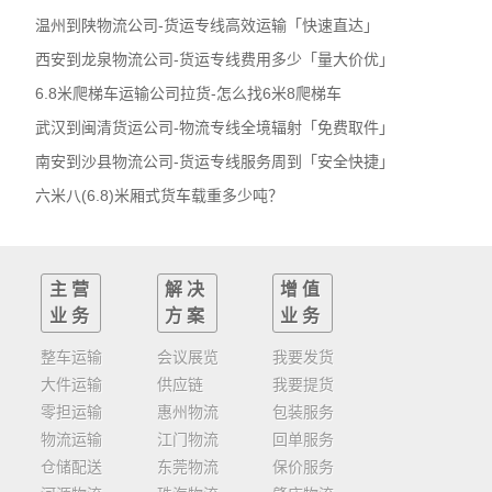
温州到陕物流公司-货运专线高效运输「快速直达」
西安到龙泉物流公司-货运专线费用多少「量大价优」
6.8米爬梯车运输公司拉货-怎么找6米8爬梯车
武汉到闽清货运公司-物流专线全境辐射「免费取件」
南安到沙县物流公司-货运专线服务周到「安全快捷」
六米八(6.8)米厢式货车载重多少吨？
主营
解决
增值
业务
方案
业务
整车运输
会议展览
我要发货
大件运输
供应链
我要提货
零担运输
惠州物流
包装服务
物流运输
江门物流
回单服务
仓储配送
东莞物流
保价服务