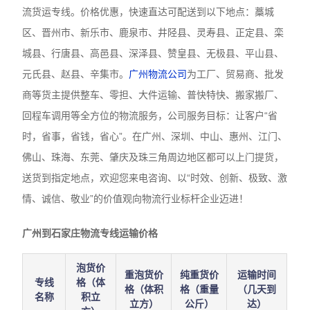
流货运专线。价格优惠，快速直达可配送到以下地点：藁城
区、晋州市、新乐市、鹿泉市、井陉县、灵寿县、正定县、栾
城县、行唐县、高邑县、深泽县、赞皇县、无极县、平山县、
元氏县、赵县、辛集市。
广州物流公司
为工厂、贸易商、批发
商等货主提供整车、零担、大件运输、普快特快、搬家搬厂、
回程车调用等全方位的物流服务，公司服务目标：让客户“省
时，省事，省钱，省心”。在广州、深圳、中山、惠州、江门、
佛山、珠海、东莞、肇庆及珠三角周边地区都可以上门提货，
送货到指定地点，欢迎您来电咨询、以“时效、创新、极致、激
情、诚信、敬业”的价值观向物流行业标杆企业迈进！
广州到石家庄物流专线运输价格
泡货价
重泡货价
纯重货价
运输时间
专线
格（体
格（体积
格（重量
（几天到
名称
积立
立方）
公斤）
达）