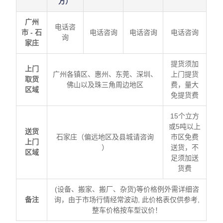
方）
广州
电话咨
市 - 石
电话咨询
电话咨询
电话咨询
询
家庄
提货须加
上门
广州各镇区、惠州、东莞、深圳、
上门提货
取货
佛山以及珠三角周边地区
费，量大
区域
免提货费
15个立方
或5吨以上
送货
石家庄（偏远地区及县城请咨询
市区免费
上门
）
送货，不
区域
足须加送
货费
(设备、搬家、搬厂、杂货)等价格例外需详细咨
备注
询，由于市场行情经常波动, 此价格表仅供参考,
整车价格按车型议价！