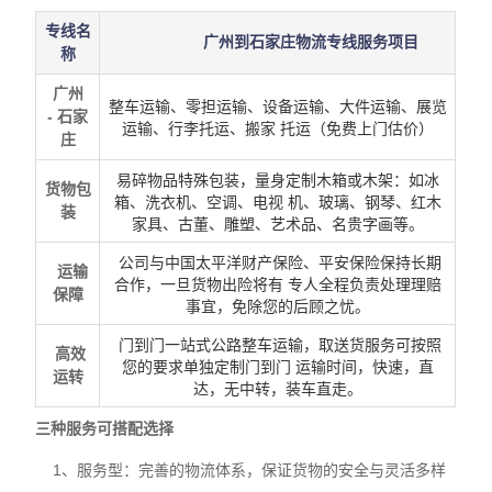
专线名
广州到石家庄物流专线
服务项目
称
广州
整车运输、零担运输、设备运输、大件运输、展览
- 石家
运输、行李托运、搬家 托运（免费上门估价）
庄
易碎物品特殊包装，量身定制木箱或木架：如冰
货物包
箱、洗衣机、空调、电视 机、玻璃、钢琴、红木
装
家具、古董、雕塑、艺术品、名贵字画等。
公司与中国太平洋财产保险、平安保险保持长期
运输
合作，一旦货物出险将有 专人全程负责处理理赔
保障
事宜，免除您的后顾之忧。
门到门一站式公路整车运输，取送货服务可按照
高效
您的要求单独定制门到门 运输时间，快速，直
运转
达，无中转，装车直走。
三种服务可搭配选择
1、服务型：完善的物流体系，保证货物的安全与灵活多样