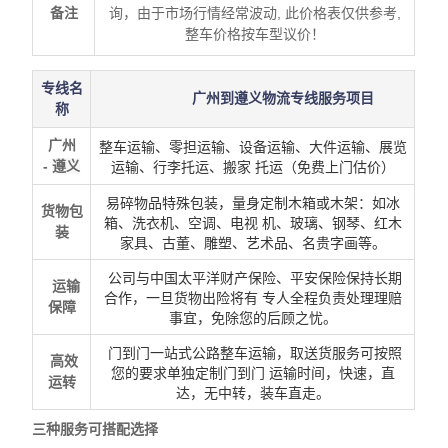
备注
询，由于市场行情经常波动, 此价格表仅供参考,
整车价格按车型议价！
专线名
广州到遵义物流专线服务项目
称
广州
整车运输、零担运输、设备运输、大件运输、展览
-
遵义
运输、行李托运、搬家 托运（免费上门估价）
易碎物品特殊包装，量身定制木箱或木架：如冰
货物包
箱、洗衣机、空调、电视 机、玻璃、钢琴、红木
装
家具、古董、雕塑、艺术品、名贵字画等。
公司与中国太平洋财产保险、平安保险保持长期
运输
合作，一旦货物出险将有 专人全程负责处理理赔
保障
事宜，免除您的后顾之忧。
门到门一站式公路整车运输，取送货服务可按照
高效
您的要求单独定制门到门 运输时间，快速，直
运转
达，无中转，装车直走。
三种服务可搭配选择