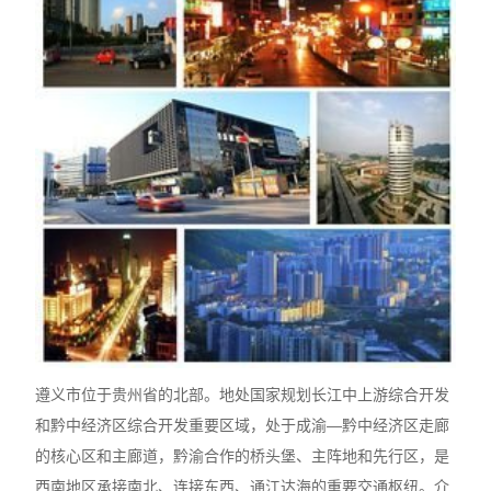
遵义市位于贵州省的北部。地处国家规划长江中上游综合开发
和黔中经济区综合开发重要区域，处于成渝—黔中经济区走廊
的核心区和主廊道，黔渝合作的桥头堡、主阵地和先行区，是
西南地区承接南北、连接东西、通江达海的重要交通枢纽。介