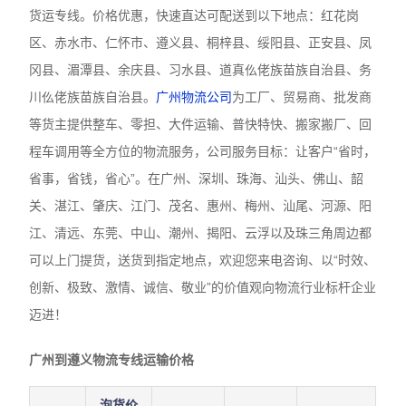
货运专线。价格优惠，快速直达可配送到以下地点：红花岗
区、赤水市、仁怀市、遵义县、桐梓县、绥阳县、正安县、凤
冈县、湄潭县、余庆县、习水县、道真仫佬族苗族自治县、务
川仫佬族苗族自治县。
广州物流公司
为工厂、贸易商、批发商
等货主提供整车、零担、大件运输、普快特快、搬家搬厂、回
程车调用等全方位的物流服务，公司服务目标：让客户“省时，
省事，省钱，省心”。在广州、深圳、珠海、汕头、佛山、韶
关、湛江、肇庆、江门、茂名、惠州、梅州、汕尾、河源、阳
江、清远、东莞、中山、潮州、揭阳、云浮以及珠三角周边都
可以上门提货，送货到指定地点，欢迎您来电咨询、以“时效、
创新、极致、激情、诚信、敬业”的价值观向物流行业标杆企业
迈进！
广州到遵义物流专线运输价格
泡货价