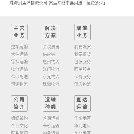
珠海到孟津物流公司-货运专线市县闪送「运费多少」
主营
解决
增值
业务
方案
业务
整车运输
会议展览
我要发货
大件运输
供应链
我要提货
零担运输
惠州物流
包装服务
物流运输
江门物流
回单服务
仓储配送
东莞物流
保价服务
河源物流
珠海物流
肇庆物流
公司
运输
直达
简介
种类
运输
组织架构
普通运输
华东地区
企业文化
卡班运输
华北地区
联系我们
加急运输
东北地区