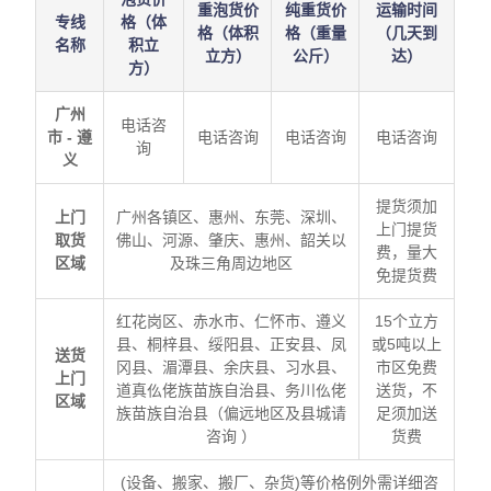
重泡货价
纯重货价
运输时间
专线
格（体
格（体积
格（重量
（几天到
名称
积立
立方）
公斤）
达）
方）
广州
电话咨
市 - 遵
电话咨询
电话咨询
电话咨询
询
义
提货须加
上门
广州各镇区、惠州、东莞、深圳、
上门提货
取货
佛山、河源、肇庆、惠州、韶关以
费，量大
区域
及珠三角周边地区
免提货费
红花岗区、赤水市、仁怀市、遵义
15个立方
县、桐梓县、绥阳县、正安县、凤
或5吨以上
送货
冈县、湄潭县、余庆县、习水县、
市区免费
上门
道真仫佬族苗族自治县、务川仫佬
送货，不
区域
族苗族自治县（偏远地区及县城请
足须加送
咨询 ）
货费
(设备、搬家、搬厂、杂货)等价格例外需详细咨